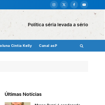
Instagram
X
Facebook
YouTube
(Twitter)
Política séria levada a sério
oluna Cíntia Kelly
Canal asP
Últimas Notícias