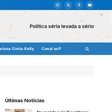
Instagram
X
Facebook
YouTube
(Twitter)
Política séria levada a sério
oluna Cíntia Kelly
Canal asP
Últimas Notícias