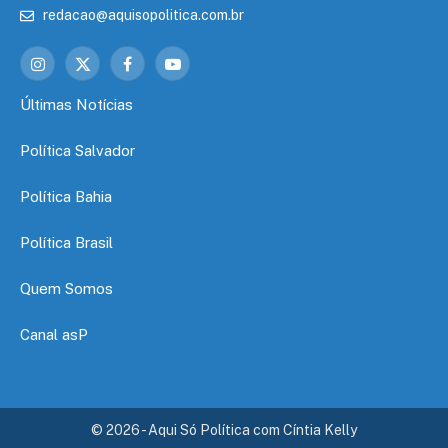
redacao@aquisopolitica.com.br
Instagram
X
Facebook
YouTube
(Twitter)
Últimas Notícias
Política Salvador
Política Bahia
Política Brasil
Quem Somos
Canal asP
© 2026 - Aqui Só Política com Cíntia Kelly