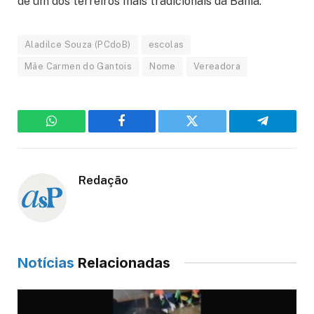
de um dos terreiros mais tradicionais da Bahia.
Aladilce Souza (PCdoB)
escolas
Mãe Carmen do Gantois
Nome
Vereadora
WhatsApp
Facebook
Twitter
Telegram
Redação
Notícias
Relacionadas