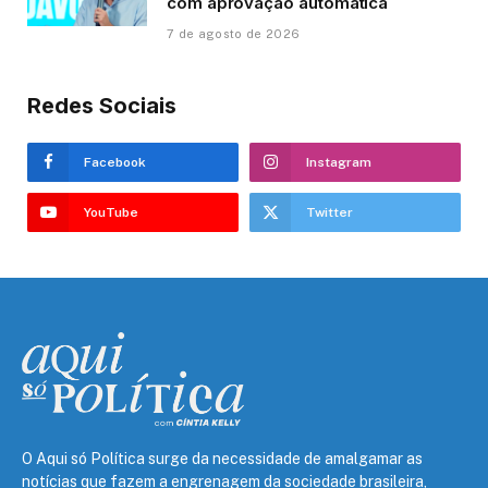
com aprovação automática
7 de agosto de 2026
Redes Sociais
Facebook
Instagram
YouTube
Twitter
O Aqui só Política surge da necessidade de amalgamar as
notícias que fazem a engrenagem da sociedade brasileira,