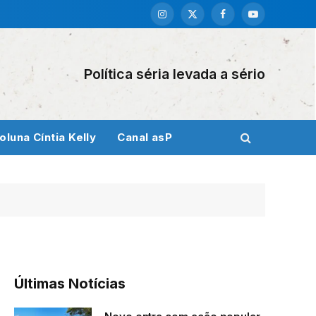
Instagram
X
Facebook
YouTube
(Twitter)
Política séria levada a sério
oluna Cíntia Kelly
Canal asP
Últimas Notícias