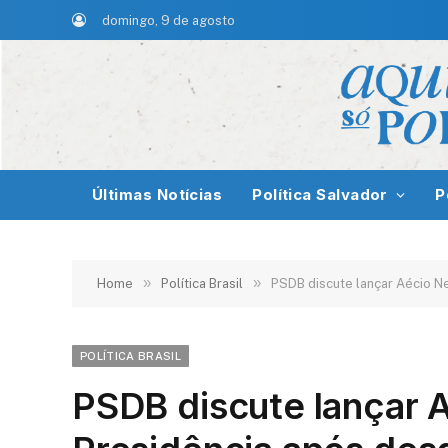
domingo, 9 de agosto
Últimas Notícias
Política Salvador
P
»
»
Home
Política Brasil
PSDB discute lançar Aécio N
POLÍTICA BRASIL
PSDB discute lançar 