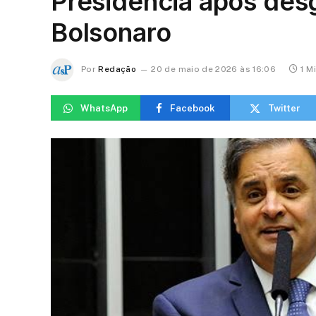
Presidência após desg
Bolsonaro
Por
Redação
20 de maio de 2026 às 16:06
1 M
WhatsApp
Facebook
Twitter