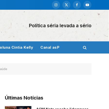
Instagram
X
Facebook
YouTube
(Twitter)
Política séria levada a sério
oluna Cíntia Kelly
Canal asP
saúde
Últimas Notícias