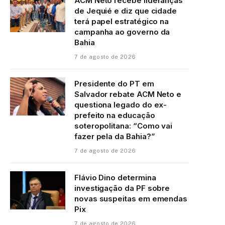
ACM Neto recebe lideranças
de Jequié e diz que cidade
terá papel estratégico na
campanha ao governo da
Bahia
7 de agosto de 2026
Presidente do PT em
Salvador rebate ACM Neto e
questiona legado do ex-
prefeito na educação
soteropolitana: “Como vai
fazer pela da Bahia?”
7 de agosto de 2026
Flávio Dino determina
investigação da PF sobre
novas suspeitas em emendas
Pix
7 de agosto de 2026