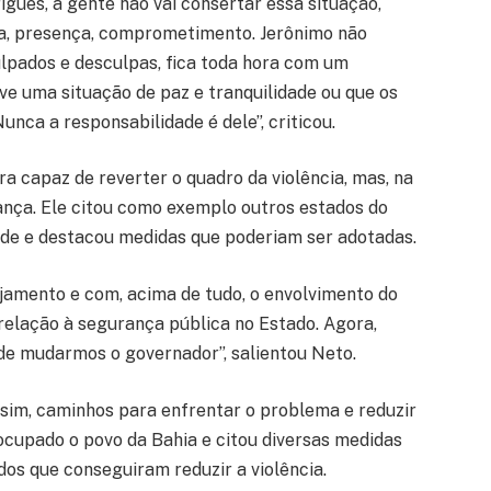
gues, a gente não vai consertar essa situação,
ça, presença, comprometimento. Jerônimo não
ulpados e desculpas, fica toda hora com um
ive uma situação de paz e tranquilidade ou que os
nca a responsabilidade é dele”, criticou.
ra capaz de reverter o quadro da violência, mas, na
ança. Ele citou como exemplo outros estados do
ade e destacou medidas que poderiam ser adotadas.
ejamento e com, acima de tudo, o envolvimento do
relação à segurança pública no Estado. Agora,
 de mudarmos o governador”, salientou Neto.
 sim, caminhos para enfrentar o problema e reduzir
ocupado o povo da Bahia e citou diversas medidas
ados que conseguiram reduzir a violência.