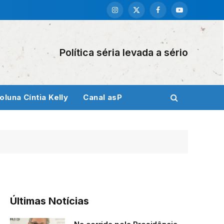
Instagram
X
Facebook
YouTube
(Twitter)
Política séria levada a sério
oluna Cíntia Kelly
Canal asP
Últimas Notícias