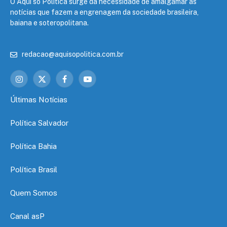
O Aqui só Política surge da necessidade de amalgamar as
notícias que fazem a engrenagem da sociedade brasileira,
baiana e soteropolitana.
redacao@aquisopolitica.com.br
Instagram
X
Facebook
YouTube
(Twitter)
Últimas Notícias
Política Salvador
Política Bahia
Política Brasil
Quem Somos
Canal asP