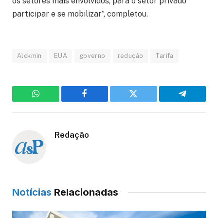
os setores mais envolvidos, para o setor privado
participar e se mobilizar”, completou.
Alckmin
EUA
governo
redução
Tarifa
WhatsApp
Facebook
Twitter
Telegram
Redação
Notícias
Relacionadas