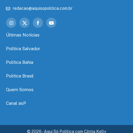
redacao@aquisopolitica.com.br
Instagram
X
Facebook
YouTube
(Twitter)
Últimas Notícias
Política Salvador
Política Bahia
Política Brasil
Quem Somos
Canal asP
© 2026 - Aqui Só Política com Cíntia Kelly