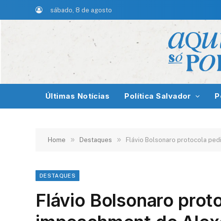
sábado, 8 de agosto
Últimas Notícias
Política Salvador
P
»
»
Home
Destaques
Flávio Bolsonaro protocola pe
DESTAQUES
Flávio Bolsonaro prot