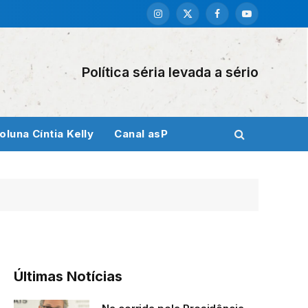
Instagram
X
Facebook
YouTube
(Twitter)
Política séria levada a sério
oluna Cíntia Kelly
Canal asP
Últimas Notícias