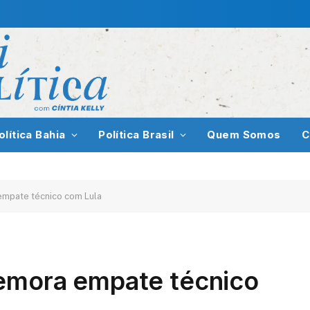
olítica Bahia
Política Brasil
Quem Somos
C
empate técnico com Lula
emora empate técnico