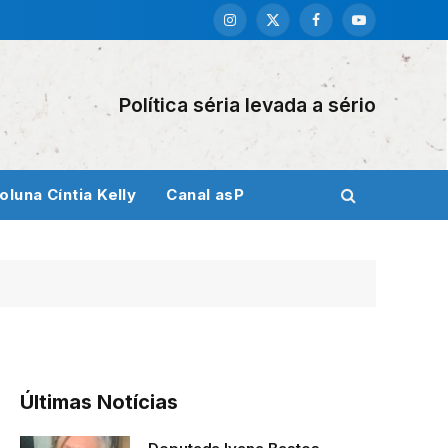
Instagram
X
Facebook
YouTube
(Twitter)
Política séria levada a sério
oluna Cíntia Kelly
Canal asP
Últimas Notícias