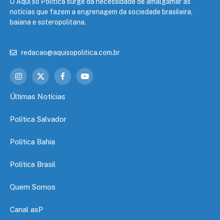
O Aqui só Política surge da necessidade de amalgamar as
notícias que fazem a engrenagem da sociedade brasileira,
baiana e soteropolitana.
redacao@aquisopolitica.com.br
Instagram
X
Facebook
YouTube
(Twitter)
Últimas Notícias
Política Salvador
Política Bahia
Política Brasil
Quem Somos
Canal asP