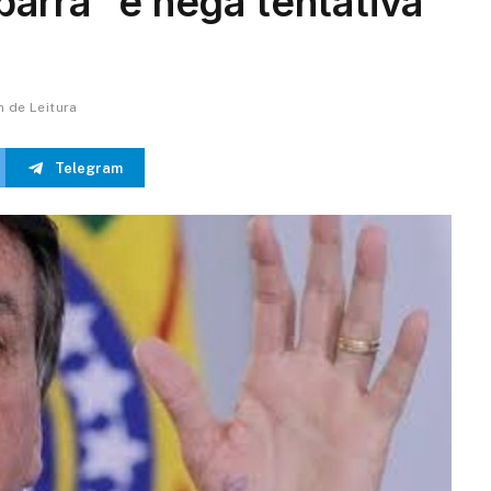
arra” e nega tentativa
n de Leitura
Telegram