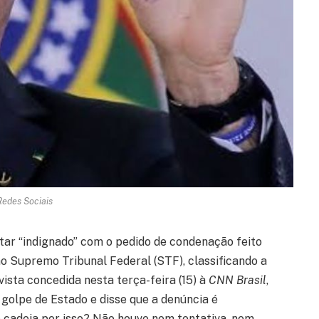
Redes Sociais
star “indignado” com o pedido de condenação feito
o Supremo Tribunal Federal (STF), classificando a
ista concedida nesta terça-feira (15) à
CNN Brasil
,
 golpe de Estado e disse que a denúncia é
 cadeia por isso? Não houve nem tentativa, nem