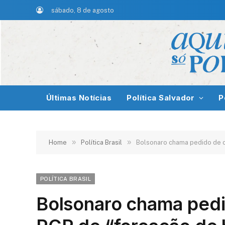
sábado, 8 de agosto
Últimas Notícias
Política Salvador
P
»
»
Home
Política Brasil
Bolsonaro chama pedido de c
POLÍTICA BRASIL
Bolsonaro chama ped