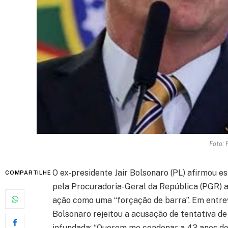
Foto: 
O ex-presidente Jair Bolsonaro (PL) afirmou e
COMPARTILHE
pela Procuradoria-Geral da República (PGR) a
ação como uma “forçação de barra”. Em entrev
Bolsonaro rejeitou a acusação de tentativa de
infundada: “Querem me condenar a 43 anos de