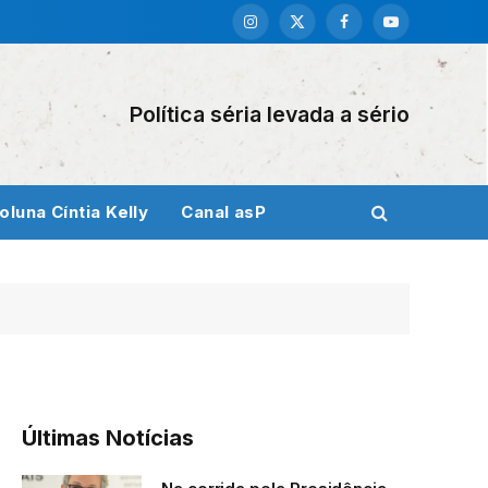
Instagram
X
Facebook
YouTube
(Twitter)
Política séria levada a sério
oluna Cíntia Kelly
Canal asP
Últimas Notícias