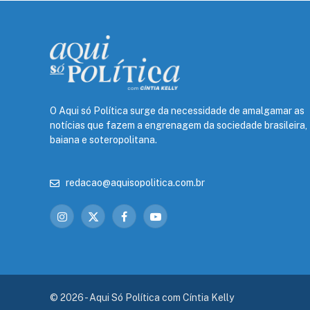
O Aqui só Política surge da necessidade de amalgamar as
notícias que fazem a engrenagem da sociedade brasileira,
baiana e soteropolitana.
redacao@aquisopolitica.com.br
Instagram
X
Facebook
YouTube
(Twitter)
© 2026 - Aqui Só Política com Cíntia Kelly