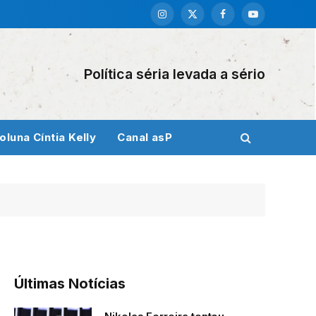
Instagram
X
Facebook
YouTube
(Twitter)
Política séria levada a sério
oluna Cíntia Kelly
Canal asP
Últimas Notícias